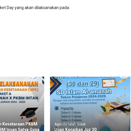
et Day yang akan dilaksanakan pada:
an Kesetaraan PKBM
Agenda telah lewat
BM Insan Satya Guna
Ujian Kenaikan Juz 30