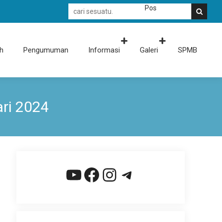
PKBM AL-AMANAH "Akhlak terpuji dan b
h
Pengumuman
Informasi
Galeri
SPMB
ri 2024
YouTube
Facebook
Instagram
Telegram